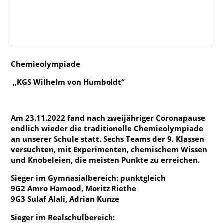
Konzept
Profil
Berufs- und Studienorientierung
Ganztag
Chemieolympiade
Projekte
„KGS Wilhelm von Humboldt“
Wettbewerbe
Am 23.11.2022 fand nach zweijähriger Coronapause
endlich wieder die traditionelle Chemieolympiade
Vertretungsplan - Schüler
an unserer Schule statt. Sechs Teams der 9. Klassen
versuchten, mit Experimenten, chemischem Wissen
Vertretungsplan - Lehrer
und Knobeleien, die meisten Punkte zu erreichen.
IServ Schulplattform
Sieger im Gymnasialbereich: punktgleich
Moodle
9G2 Amro Hamood, Moritz Riethe
9G3 Sulaf Alali, Adrian Kunze
Aktuelles Schuljahr
Sieger im Realschulbereich:
Termine