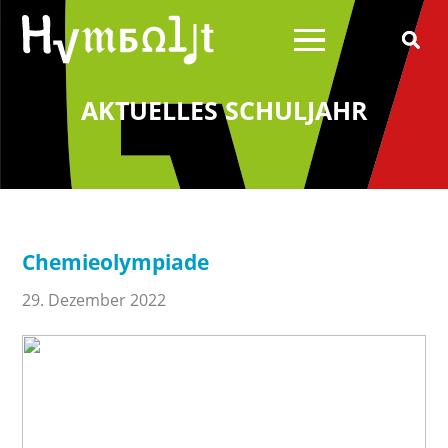
AKTUELLES SCHULJAHR
Über uns
Schulleitung
Schülerrat
Chemieolympiade
Schulelternrat
Schulförderverein
29. Dezember 2022
Schulsozialarbeit
Wilhelm von Humboldt