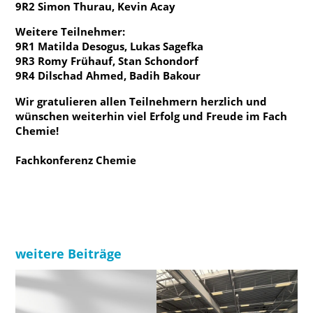
9R2 Simon Thurau, Kevin Acay
Regelungen und Organisation
Weitere Teilnehmer:
Fachkonferenzen
9R1 Matilda Desogus, Lukas Sagefka
9R3 Romy Frühauf, Stan Schondorf
Archiv
9R4 Dilschad Ahmed, Badih Bakour
Unterrichtszeiten
Wir gratulieren allen Teilnehmern herzlich und
wünschen weiterhin viel Erfolg und Freude im Fach
Chemie!
Fachkonferenz Chemie
weitere Beiträge