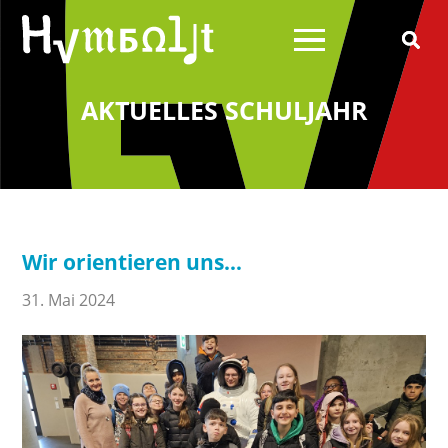
AKTUELLES SCHULJAHR
Über uns
Schulleitung
Schülerrat
Wir orientieren uns…
Schulelternrat
Schulförderverein
31. Mai 2024
Schulsozialarbeit
Wilhelm von Humboldt