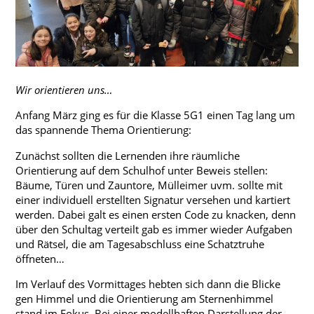
Konzept
Profil
Berufs- und Studienorientierung
Ganztag
Wir orientieren uns…
Projekte
Anfang März ging es für die Klasse 5G1 einen Tag lang um
Wettbewerbe
das spannende Thema Orientierung:
Zunächst sollten die Lernenden ihre räumliche
Orientierung auf dem Schulhof unter Beweis stellen:
Bäume, Türen und Zauntore, Mülleimer uvm. sollte mit
Vertretungsplan - Schüler
einer individuell erstellten Signatur versehen und kartiert
Vertretungsplan - Lehrer
werden. Dabei galt es einen ersten Code zu knacken, denn
über den Schultag verteilt gab es immer wieder Aufgaben
IServ Schulplattform
und Rätsel, die am Tagesabschluss eine Schatztruhe
öffneten…
Moodle
Im Verlauf des Vormittages hebten sich dann die Blicke
Aktuelles Schuljahr
gen Himmel und die Orientierung am Sternenhimmel
Termine
stand im Fokus. Bei einer modellhaften Darstellung der