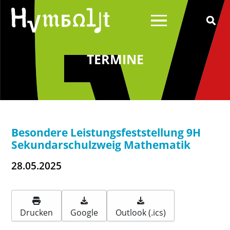
TERMINE
Über uns
Schulleitung
Schülerrat
Besondere Leistungsfeststellung 9H
Schulelternrat
Sekundarschulzweig Mathematik
Schulförderverein
28.05.2025
Schulsozialarbeit
Wilhelm von Humboldt
Drucken
Google
Outlook (.ics)