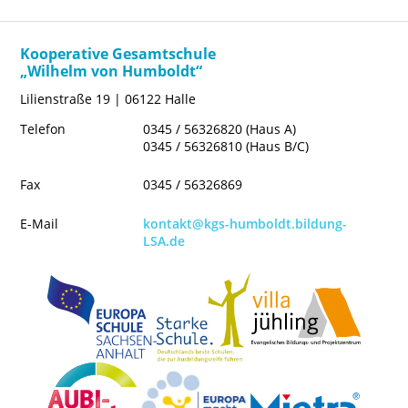
Konzept
Profil
Kooperative Gesamtschule
Berufs- und Studienorientierung
„Wilhelm von Humboldt“
Lilienstraße 19 | 06122 Halle
Ganztag
Telefon
0345 / 56326820 (Haus A)
Projekte
0345 / 56326810 (Haus B/C)
Wettbewerbe
Fax
0345 / 56326869
E-Mail
kontakt@kgs-humboldt.bildung-
LSA.de
Vertretungsplan - Schüler
Vertretungsplan - Lehrer
IServ Schulplattform
Moodle
Aktuelles Schuljahr
Termine