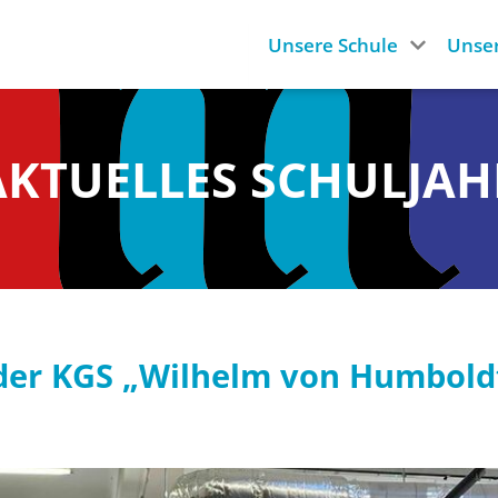
Unsere Schule
Unser
AKTUELLES SCHULJAH
 der KGS „Wilhelm von Humbold