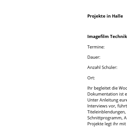
Projekte in Halle
Imagefilm Techni
Termine: 09. – 
Dauer: 09.00
Anzahl Schüler:
Ort: Treff am
Ihr begleitet die W
Dokumentation ist e
Unter Anleitung eurer
Interviews vor, füh
Titeleinblendungen,
Schnittprogramm, Au
Projekte legt ihr mi