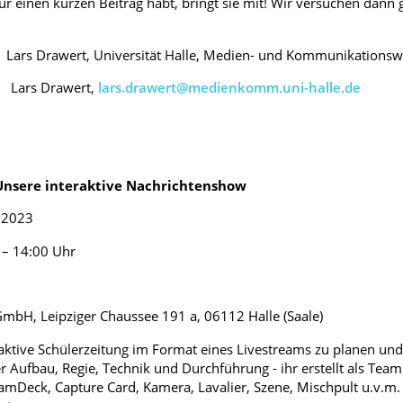
für einen kurzen Beitrag habt, bringt sie mit! Wir versuchen dan
awert, Universität Halle, Medien- und Kommunikationswis
 Lars Drawert,
lars.drawert@medienkomm.uni-halle.de
Unsere interaktive Nachrichtenshow
2023
 14:00 Uhr
bH, Leipziger Chaussee 191 a, 06112 Hall
teraktive Schülerzeitung im Format eines Livestreams zu planen un
 Aufbau, Regie, Technik und Durchführung - ihr erstellt als Team
amDeck, Capture Card, Kamera, Lavalier, Szene, Mischpult u.v.m.