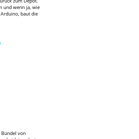
 zurück zum Depot.
en und wenn ja, wie
 Arduino, baut die
e
in Bündel von