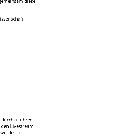
n gemeinsam diese
senschaft,
e (Saale)
d durchzuführen.
 den Livestream.
 werdet ihr