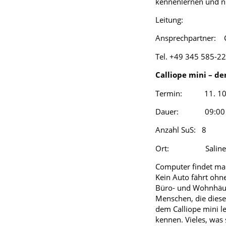
kennenlernen und n
Leitung: Chris
Ansprechpartner: C
Tel. +49 345 585-2
Calliope mini – de
Termin: 11. 10
Dauer: 09:00 –
Anzahl SuS: 8
Ort: SalineTechni
Computer findet man 
Kein Auto fährt ohne
Büro- und Wohnhäuse
Menschen, die diese
dem Calliope mini l
kennen. Vieles, was 