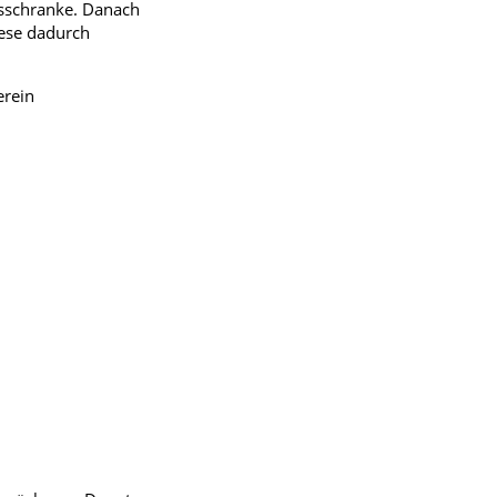
usschranke. Danach
iese dadurch
rein