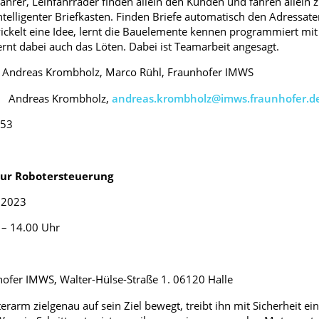
ahrer, Leihfahrräder finden allein den Kunden und fahren allein
ntelligenter Briefkasten. Finden Briefe automatisch den Adressat
ickelt eine Idee, lernt die Bauelemente kennen programmiert mit
ernt dabei auch das Löten. Dabei ist Teamarbeit angesagt.
s Krombholz, Marco Rühl, Fraunhofer IMWS
 Andreas Krombholz,
andreas.krombholz@imws.fraunhofer.d
153
zur Robotersteuerung
2023
 14.00 Uhr
IMWS, Walter-Hülse-Straße 1. 06120 Halle
rarm zielgenau auf sein Ziel bewegt, treibt ihn mit Sicherheit e