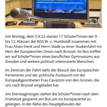
Konzept
Profil
Berufs- und Studienorientierung
Ganztag
Projekte
Am Montag, dem 5.9.22 starten 17 Schüler*innen der 9.
bis 12. Klassen der KGS W. v. Humboldt zusammen mit
Wettbewerbe
Frau Alsen-Henk und Herrn Stade zu einer Studienfahrt ins
Herz der Europäischen Union nach Brüssel. Im Bus treffen
wir auf Schüler*innen eines beruflichen Gymnasiums aus
Dresden und weitere politisch interessierte Menschen.
Vertretungsplan - Schüler
Im Zentrum der Fahrt steht der Besuch des Europäischen
Vertretungsplan - Lehrer
Parlaments und der politische Austausch mit der
Europaabgeordneten Frau Cavazzini von den Grünen, die
IServ Schulplattform
uns nach Brüssel eingeladen hat.
Moodle
Am Dienstagmorgen stehen die Schüler*innen nach dem
Aktuelles Schuljahr
Frühstück gespannt am Bus um ins Europaviertel zu
gelangen. In der Nähe des Hauptgebäudes der
Termine